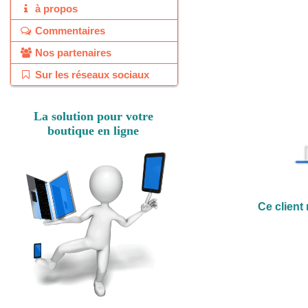
Santé
à propos
Sécurité
Commentaires
Sport
Nos partenaires
Téléphones
Sur les réseaux sociaux
Textiles
Vêtements
La solution pour votre
Autres
boutique en ligne
Tous les produits
Ce client 