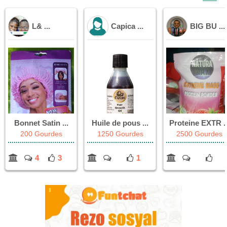
L& ...
Capica ...
BIG BU ...
Bonnet Satin ...
Huile de pous ...
Proteine EXTR ..
200 Gourdes
1250 Gourdes
2500 Gourdes
4
3
1