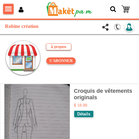
Robine création
à propos
S'ABONNER
Croquis de vêtements
originals
$ 18.00
Détails